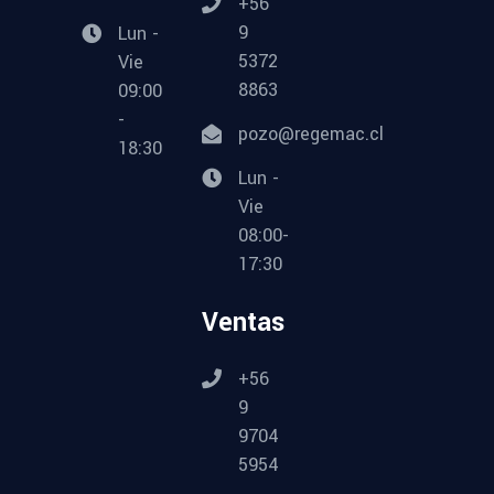
+56
9
Lun -
5372
Vie
8863
09:00
-
pozo@regemac.cl
18:30
Lun -
Vie
08:00-
17:30
Ventas
+56
9
9704
5954