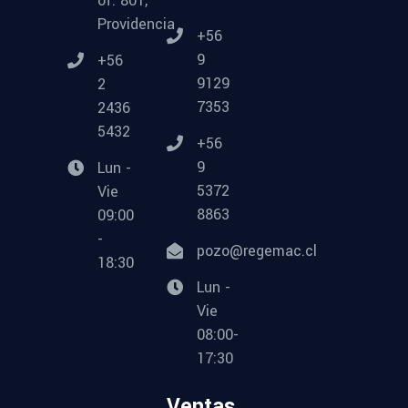
of. 801,
Providencia
+56
9
+56
9129
2
7353
2436
5432
+56
9
Lun -
5372
Vie
8863
09:00
-
pozo@regemac.cl
18:30
Lun -
Vie
08:00-
17:30
Ventas