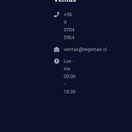
+56
9
9704
5954
ventas@regemac.cl
Lun -
Vie
09:00
-
18:30