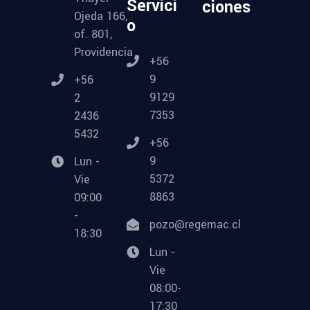
Servici
ciones
Ojeda 166,
o
of. 801,
Providencia
+56
9
+56
9129
2
7353
2436
5432
+56
9
Lun -
5372
Vie
8863
09:00
-
pozo@regemac.cl
18:30
Lun -
Vie
08:00-
17:30